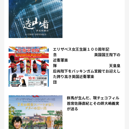
エリザベス女王生誕１００周年記
念 英国国王陛下の
近衛軍楽
隊 天皇皇
后両陛下をバッキンガム宮殿でお迎えし
た誇り高き英国近衛軍楽
団
群馬が生んだ、現チェコフィル
首席佐藤直紀とその師大嶋義実
が送る