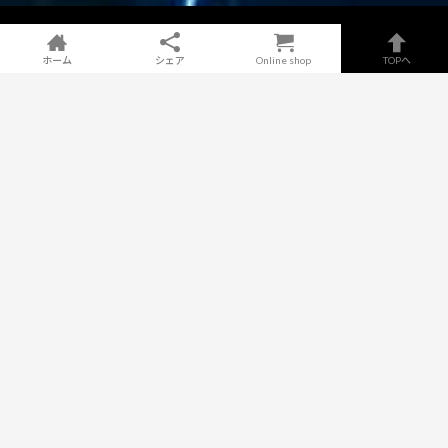
ホーム
シェア
Online shop
TOPへ
|
Home
|
芸術 Art
|
会社情報
|
チケット購入
|
お問い合わせ
|
PICK UP
／ おすすめ ／