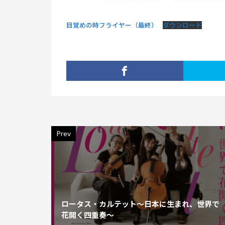
目覚めの時フライヤー（最終）
ダウンロード
Prev
ロータス・カルテット～日本に生まれ、世界で
花開く四重奏～