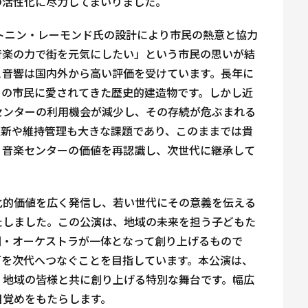
の活性化に尽力してまいりました。
ントニン・レーモンド氏の設計により市民の熱意と協力
音楽の力で街を元気にしたい」という市民の思いが結
と音響は国内外から高い評価を受けています。長年に
くの市民に愛されてきた歴史的建造物です。しかし近
センターの利用機会が減少し、その存続が危ぶまれる
更新や維持管理も大きな課題であり、このままでは貴
、音楽センターの価値を再認識し、次世代に継承して
化的価値を広く発信し、若い世代にその意義を伝える
たしました。この公演は、地域の未来を担う子どもた
団・オーケストラが一体となって創り上げるもので
灯を次代へつなぐことを目指しています。本公演は、
、地域の皆様と共に創り上げる特別な舞台です。幅広
目覚めをもたらします。