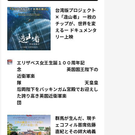
台湾版プロジェクト
✕「造山者」 ー枚の
チップが、世界を変
えるー ドキュメンタ
リー上映
エリザベス女王生誕１００周年記
念 英国国王陛下の
近衛軍楽
隊 天皇皇
后両陛下をバッキンガム宮殿でお迎えし
た誇り高き英国近衛軍楽
団
群馬が生んだ、現チ
ェコフィル首席佐藤
直紀とその師大嶋義