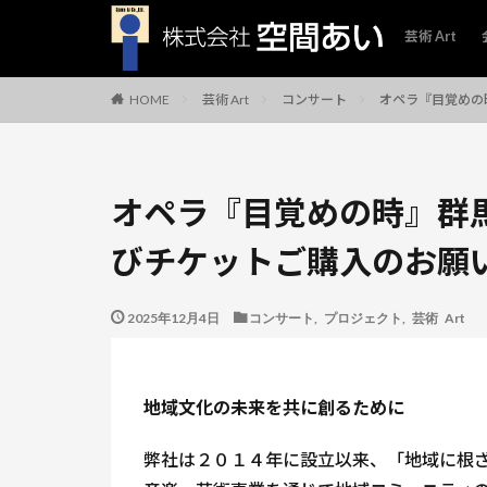
芸術 Art
芸術 Art
コンサート
オペラ『目覚めの
HOME
オペラ『目覚めの時』群
びチケットご購入のお願
2025年12月4日
コンサート
,
プロジェクト
,
芸術 Art
地域文化の未来を共に創るために
弊社は２０１４年に設立以来、「地域に根