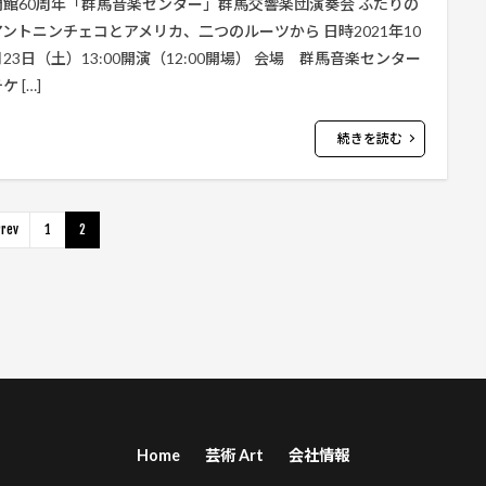
開館60周年「群馬音楽センター」群馬交響楽団演奏会 ふたりの
アントニンチェコとアメリカ、二つのルーツから 日時2021年10
月23日（土）13:00開演（12:00開場） 会場 群馬音楽センター
ケ […]
続きを読む
rev
1
2
Home
芸術 Art
会社情報