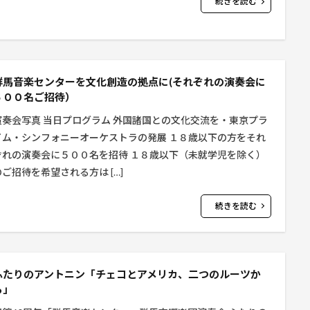
続きを読む
群馬音楽センターを文化創造の拠点に(それぞれの演奏会に
５００名ご招待）
演奏会写真 当日プログラム 外国諸国との文化交流を・東京プラ
イム・シンフォニーオーケストラの発展 １８歳以下の方をそれ
ぞれの演奏会に５００名を招待 １８歳以下（未就学児を除く）
のご招待を希望される方は […]
続きを読む
ふたりのアントニン「チェコとアメリカ、二つのルーツか
ら」