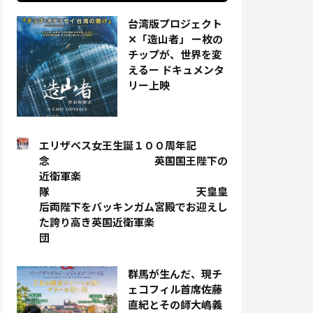
台湾版プロジェクト
✕「造山者」 ー枚の
チップが、世界を変
えるー ドキュメンタ
リー上映
エリザベス女王生誕１００周年記
念 英国国王陛下の
近衛軍楽
隊 天皇皇
后両陛下をバッキンガム宮殿でお迎えし
た誇り高き英国近衛軍楽
団
群馬が生んだ、現チ
ェコフィル首席佐藤
直紀とその師大嶋義