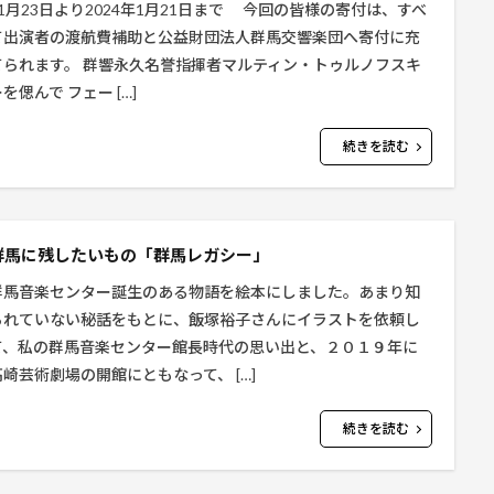
11月23日より2024年1月21日まで 今回の皆様の寄付は、すべ
て出演者の渡航費補助と公益財団法人群馬交響楽団へ寄付に充
てられます。 群響永久名誉指揮者マルティン・トゥルノフスキ
を偲んで フェー […]
続きを読む
群馬に残したいもの「群馬レガシー」
群馬音楽センター誕生のある物語を絵本にしました。あまり知
られていない秘話をもとに、飯塚裕子さんにイラストを依頼し
て、私の群馬音楽センター館長時代の思い出と、２０１９年に
高崎芸術劇場の開館にともなって、 […]
続きを読む