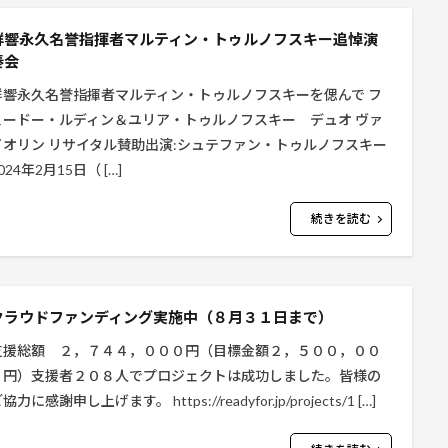
群響永久名誉指揮者マルティン・トゥルノフスキー追悼演
奏会
群響永久名誉指揮者マルティン・トゥルノフスキーを偲んで フ
ェードー・ルディン＆ユリア・トゥルノフスキー デュオ ヴァ
イオリン リサイタル賛助出演:シュテファン・トゥルノフスキー
024年2月15日（ […]
続きを読む
クラウドファンディング実施中（８月３１日まで）
支援総額 ２，７４４，０００円（目標金額２，５００，００
０円）支援者２０８人でプロジェクトは成功しました。皆様の
協力に感謝申し上げます。 https://readyfor.jp/projects/1 […]