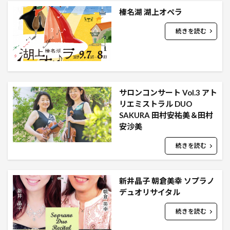
榛名湖 湖上オペラ
続きを読む
サロンコンサート Vol.3 アト
リエミストラル DUO
SAKURA 田村安祐美＆田村
安沙美
続きを読む
新井晶子 朝倉美幸 ソプラノ
デュオリサイタル
続きを読む