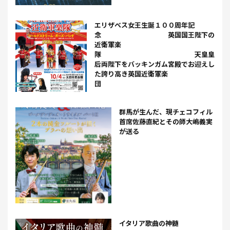
エリザベス女王生誕１００周年記
念 英国国王陛下の
近衛軍楽
隊 天皇皇
后両陛下をバッキンガム宮殿でお迎えし
た誇り高き英国近衛軍楽
団
群馬が生んだ、現チェコフィル
首席佐藤直紀とその師大嶋義実
が送る
イタリア歌曲の神髄