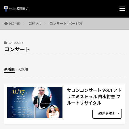
芸術 Art
コンサート (ページ5)
HOME
CATEGORY
コンサート
新着順
人気順
サロンコンサート Vol.4 アト
リエミストラル 白水裕憲 フ
ルートリサイタル
続きを読む