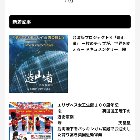
« 7月
新着記事
台湾版プロジェクト✕「造山
者」 ー枚のチップが、世界を変
えるー ドキュメンタリー上映
エリザベス女王生誕１００周年記
念 英国国王陛下の
近衛軍楽
隊 天皇皇
后両陛下をバッキンガム宮殿でお迎えし
た誇り高き英国近衛軍楽