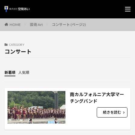
芸術 Art
コンサート (ページ2)
HOME
CATEGORY
コンサート
新着順
人気順
南カルフォルニア大学マー
チングバンド
続きを読む