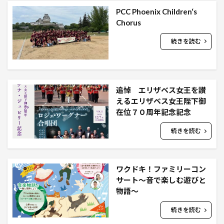
PCC Phoenix Children‘s
Chorus
続きを読む
追悼 エリザベス女王を讃
えるエリザベス女王陛下御
在位７０周年記念記念
続きを読む
ワクドキ！ファミリーコン
サート～音で楽しむ遊びと
物語～
続きを読む