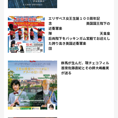
エリザベス女王生誕１００周年記
念 英国国王陛下の
近衛軍楽
隊 天皇皇
后両陛下をバッキンガム宮殿でお迎えし
た誇り高き英国近衛軍楽
団
群馬が生んだ、現チェコフィル
首席佐藤直紀とその師大嶋義実
が送る