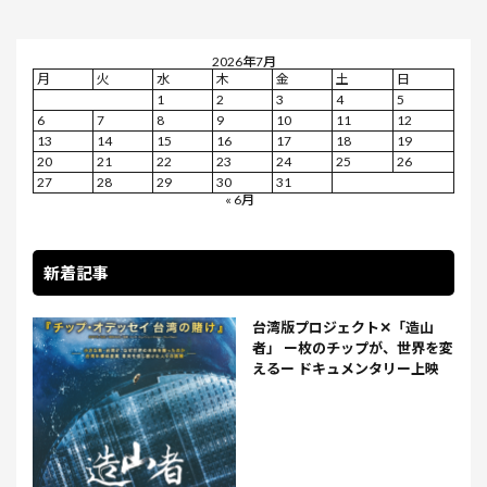
2026年7月
月
火
水
木
金
土
日
1
2
3
4
5
6
7
8
9
10
11
12
13
14
15
16
17
18
19
20
21
22
23
24
25
26
27
28
29
30
31
« 6月
新着記事
台湾版プロジェクト✕「造山
者」 ー枚のチップが、世界を変
えるー ドキュメンタリー上映