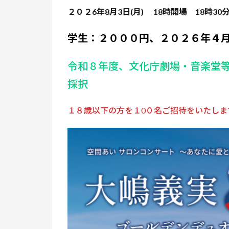
２０２
6
年
8
月
3
日
(
月
)
18
時開場
18
時
30
学生：２０００円、２０２６年４
令和８年度、文化庁劇場・音楽堂
採択
１８歳以下の方を１0０名ご招待をいたしま