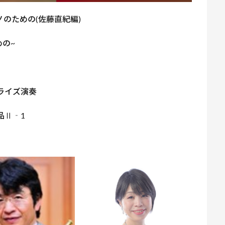
ノのための(佐藤直紀編)
の~
ライズ演奏
品Ⅱ‐1