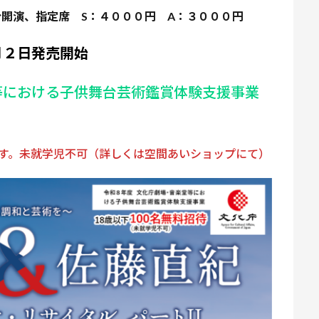
分
開演、指定席
S
：４０００
円
A
：３０００
円
月２日発売開始
等における子供舞台芸術鑑賞体験支援事業
す。未就学児不可（詳しくは空間あいショップにて）