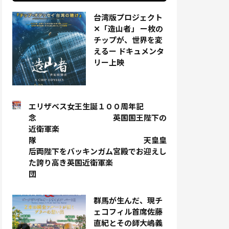
台湾版プロジェクト
✕「造山者」 ー枚の
チップが、世界を変
えるー ドキュメンタ
リー上映
エリザベス女王生誕１００周年記
念 英国国王陛下の
近衛軍楽
隊 天皇皇
后両陛下をバッキンガム宮殿でお迎えし
た誇り高き英国近衛軍楽
団
群馬が生んだ、現チ
ェコフィル首席佐藤
直紀とその師大嶋義