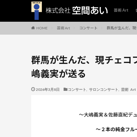
芸術 Art
芸術 Art
コンサート
群馬が生んだ、現
HOME
群馬が生んだ、現チェコ
嶋義実が送る
2026年3月8日
コンサート
,
サロンコンサート
,
芸術 Art
～大嶋義実＆佐藤直紀デ
～２本の純金フル