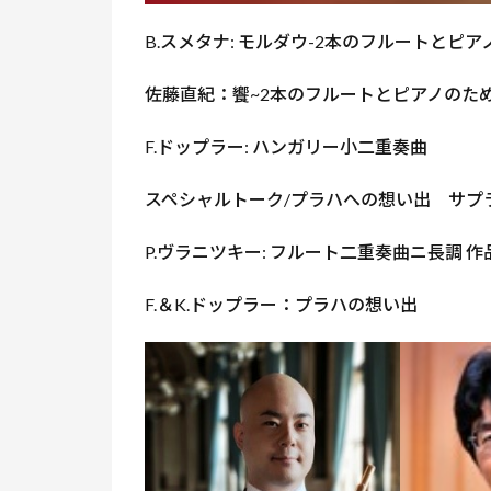
B.スメタナ: モルダウ-2本のフルートとピア
佐藤直紀：饗~2本のフルートとピアノのため
F.ドップラー: ハンガリー小二重奏曲
スペシャルトーク/プラハへの想い出 サプ
P.ヴラニツキー: フルート二重奏曲ニ長調 作
F.＆K.ドップラー：プラハの想い出