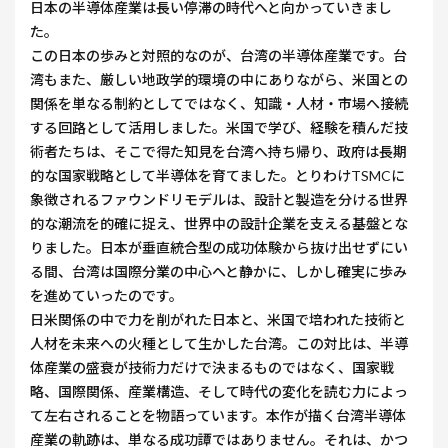
日本の半導体産業は長い停滞の時代へと向かっていきまし
た。
この日本の歩みと対照的なのが、台湾の半導体産業です。台
湾もまた、厳しい地政学的環境の中にありながら、米国との
関係を単なる制約としてではなく、知識・人材・市場へ接続
する回路として活用しました。米国で学び、経験を積んだ技
術者たちは、そこで得た知見を台湾へ持ち帰り、政府は長期
的な国家戦略として半導体を育てました。とりわけTSMCに
象徴されるファウンドリモデルは、設計と製造を分ける世界
的な潮流を的確に捉え、世界中の設計企業を支える基盤とな
りました。日本が垂直統合型の成功体験から抜け出せずにい
る間、台湾は国際分業の中心へと静かに、しかし確実に歩み
を進めていったのです。
日米関係の中で力を削がれた日本と、米国で培われた技術と
人材を未来への火種として生かした台湾。この対比は、半導
体産業の盛衰が技術力だけで決まるものではなく、国家戦
略、国際関係、産業構造、そして時代の変化を読む力によっ
て左右されることを物語っています。本作が描く台湾半導体
産業の軌跡は、単なる成功譚ではありません。それは、かつ