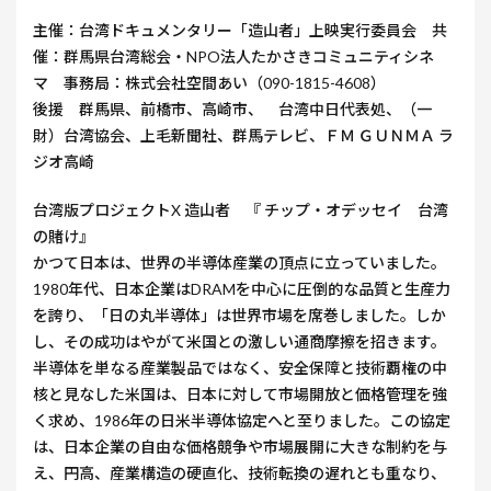
主催：台湾ドキュメンタリー「造山者」上映実行委員会 共
催：群馬県台湾総会・NPO法人たかさきコミュニティシネ
マ 事務局：株式会社空間あい（090-1815-4608）
後援 群馬県、前橋市、高崎市、 台湾中日代表処、（一
財）台湾協会、上毛新聞社、群馬テレビ、ＦＭ ＧＵＮＭＡ ラ
ジオ高崎
台湾版プロジェクトX 造山者 『 チップ・オデッセイ 台湾
の賭け』
かつて日本は、世界の半導体産業の頂点に立っていました。
1980年代、日本企業はDRAMを中心に圧倒的な品質と生産力
を誇り、「日の丸半導体」は世界市場を席巻しました。しか
し、その成功はやがて米国との激しい通商摩擦を招きます。
半導体を単なる産業製品ではなく、安全保障と技術覇権の中
核と見なした米国は、日本に対して市場開放と価格管理を強
く求め、1986年の日米半導体協定へと至りました。この協定
は、日本企業の自由な価格競争や市場展開に大きな制約を与
え、円高、産業構造の硬直化、技術転換の遅れとも重なり、