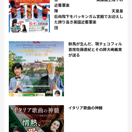
近衛軍楽
隊 天皇皇
后両陛下をバッキンガム宮殿でお迎えし
た誇り高き英国近衛軍楽
団
群馬が生んだ、現チェコフィル
首席佐藤直紀とその師大嶋義実
が送る
イタリア歌曲の神髄