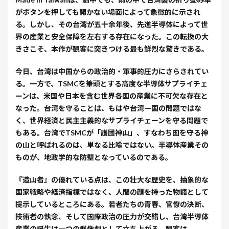
がボタンを押しても開かない場面によって象徴的に示され
る。しかし、その台湾が五十余年後、先進半導体によって世
界の産業と安全保障を左右する存在になった。この転換の大
きさこそ、本作が観客に突きつける最も鮮烈な驚きである。
今日、台湾は中国からの政治的・軍事的圧力にさらされてい
る。一方で、TSMCを筆頭とする高度な半導体サプライチェ
ーンは、米国や日本を含む世界各国の産業に不可欠な存在と
なった。台湾を守ることは、もはや台湾一国の問題ではな
く、世界経済と民主主義的なサプライチェーンを守る問題で
もある。台湾でTSMCが「護國神山」、すなわち国を守る神
の山と呼ばれるのは、単なる比喩ではない。半導体産業その
ものが、地政学的な防壁となっているのである。
『造山者』の優れている点は、この壮大な歴史を、抽象的な
国家戦略や経済指標ではなく、人間の顔を持った物語として
提示しているところにある。若者たちの青春、官僚の決断、
技術者の執念、そして国際政治の圧力が交錯し、台湾半導体
産業の誕生は一つの群像劇として立ち上がる。観客は、