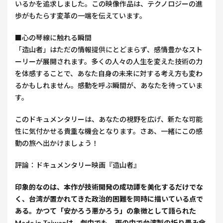
いるかを追求しました。この映像作品は、テクノロジーの進
歩がもたらす変革の一端を伝えています。
■心の琴線に触れる瞬間
「造山者」はただの情報提供にとどまらず、感情豊かなスト
ーリーが展開されます。多くの人々の人生を変えた技術の力
を体感することで、あなた自身の未来に対する考え方も変わ
るかもしれません。感動を呼ぶ瞬間が、あなたを待っていま
す。
このドキュメンタリーは、あなたの視野を広げ、新たな可能
性に気付かせる貴重な機会となります。さあ、一緒にこの感
動の旅へ出かけましょう！
評論：ドキュメンタリー映画『造山者』
印象的なのは、本作が技術開発の成功譚を美化するだけでな
く、台湾が置かれてきた政治的困難を同時に描いている点で
ある。かつて「安かろう悪かろう」の象徴として語られた
Made in Taiwanは、劇中でも、雨の中で台湾製の折り畳み傘