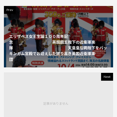
Prev
エリザベス女王生誕１００周年記
念 英国国王陛下の近衛軍楽
隊 天皇皇后両陛下をバッ
キンガム宮殿でお迎えした誇り高き英国近衛軍楽
団
Next
記事がありません