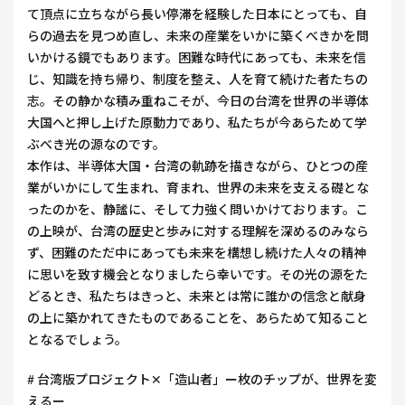
て頂点に立ちながら長い停滞を経験した日本にとっても、自
らの過去を見つめ直し、未来の産業をいかに築くべきかを問
いかける鏡でもあります。困難な時代にあっても、未来を信
じ、知識を持ち帰り、制度を整え、人を育て続けた者たちの
志。その静かな積み重ねこそが、今日の台湾を世界の半導体
大国へと押し上げた原動力であり、私たちが今あらためて学
ぶべき光の源なのです。
本作は、半導体大国・台湾の軌跡を描きながら、ひとつの産
業がいかにして生まれ、育まれ、世界の未来を支える礎とな
ったのかを、静謐に、そして力強く問いかけております。こ
の上映が、台湾の歴史と歩みに対する理解を深めるのみなら
ず、困難のただ中にあっても未来を構想し続けた人々の精神
に思いを致す機会となりましたら幸いです。その光の源をた
どるとき、私たちはきっと、未来とは常に誰かの信念と献身
の上に築かれてきたものであることを、あらためて知ること
となるでしょう。
# 台湾版プロジェクト✕「造山者」ー枚のチップが、世界を変
えるー