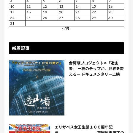
3
4
5
6
7
8
9
10
11
12
13
14
15
16
17
18
19
20
21
22
23
24
25
26
27
28
29
30
31
« 7月
新着記事
台湾版プロジェクト✕「造山
者」 ー枚のチップが、世界を変
えるー ドキュメンタリー上映
エリザベス女王生誕１００周年記
念 英国国王陛下の