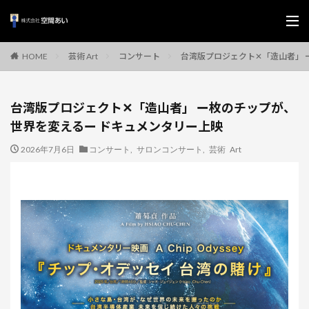
芸術 Art
コンサート
台湾版プロジェクト✕「造山者」 
HOME
台湾版プロジェクト✕「造山者」 ー枚のチップが、
世界を変えるー ドキュメンタリー上映
2026年7月6日
コンサート
,
サロンコンサート
,
芸術 Art