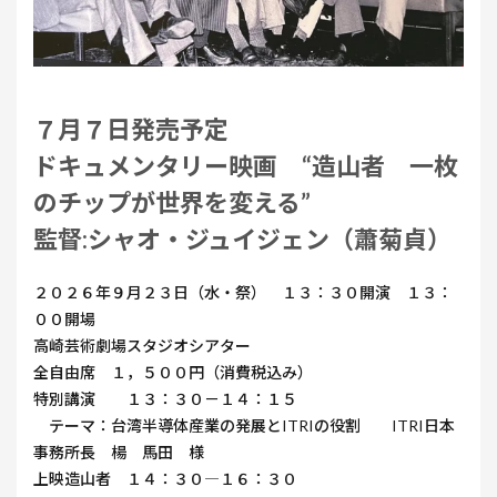
７月７日発売予定
ドキュメンタリー映画 “造山者 一枚
のチップが世界を変える”
監督:シャオ・ジュイジェン（蕭菊貞）
２０２６年９月２３日（水・祭） １３：３０開演 １３：
００開場
高崎芸術劇場スタジオシアター
全自由席 １，５００円（消費税込み）
特別講演 １３：３０－１４：１５
テーマ：台湾半導体産業の発展とITRIの役割 ITRI日本
事務所長 楊 馬田 様
上映造山者 １４：３０―１６：３０