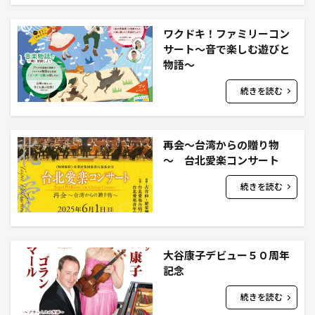
ワクドキ！ファミリーコン
サート～音で楽しむ遊びと
物語～
続きを読む
再会～台湾からの贈り物
～ 台北愛楽コンサート
続きを読む
大谷康子デビュー５０周年
記念
続きを読む