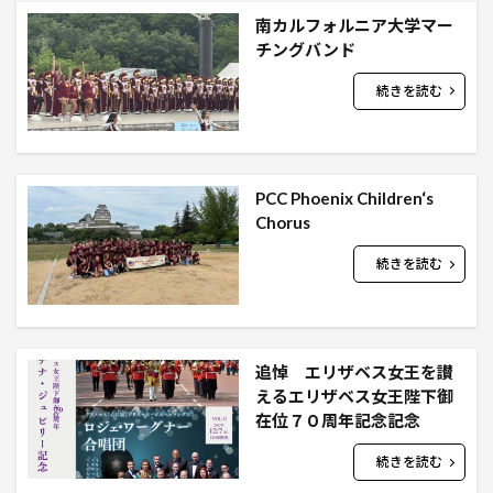
南カルフォルニア大学マー
チングバンド
続きを読む
PCC Phoenix Children‘s
Chorus
続きを読む
追悼 エリザベス女王を讃
えるエリザベス女王陛下御
在位７０周年記念記念
続きを読む