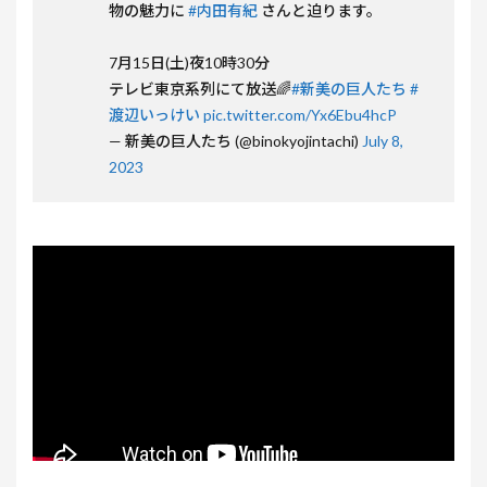
物の魅力に
#内田有紀
さんと迫ります。
7月15日(土)夜10時30分
テレビ東京系列にて放送🌈
#新美の巨人たち
#
渡辺いっけい
pic.twitter.com/Yx6Ebu4hcP
— 新美の巨人たち (@binokyojintachi)
July 8,
2023