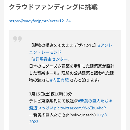
クラウドファンディングに挑戦
https://readyfor.jp/projects/121341
【建物の構造をそのままデザインに】
#アント
ニン・レーモンド
「
#群馬音楽センター
」
日本のモダニズム建築を牽引した建築家が設計
した音楽ホール。理想の公共建築と謳われた建
物の魅力に
#内田有紀
さんと迫ります。
7月15日(土)夜10時30分
テレビ東京系列にて放送🌈
#新美の巨人たち
#
渡辺いっけい
pic.twitter.com/Yx6Ebu4hcP
— 新美の巨人たち (@binokyojintachi)
July 8,
2023