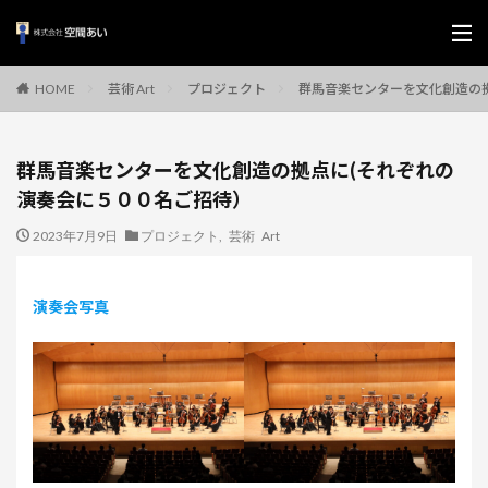
芸術 Art
プロジェクト
群馬音楽センターを文化創造の
HOME
群馬音楽センターを文化創造の拠点に(それぞれの
演奏会に５００名ご招待）
2023年7月9日
プロジェクト
,
芸術 Art
演奏会写真