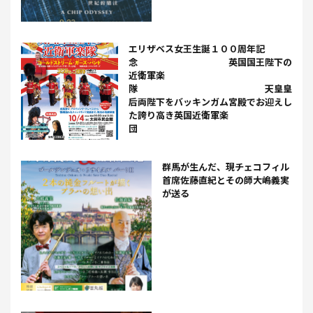
エリザベス女王生誕１００周年記
念 英国国王陛下の
近衛軍楽
隊 天皇皇
后両陛下をバッキンガム宮殿でお迎えし
た誇り高き英国近衛軍楽
団
群馬が生んだ、現チェコフィル
首席佐藤直紀とその師大嶋義実
が送る